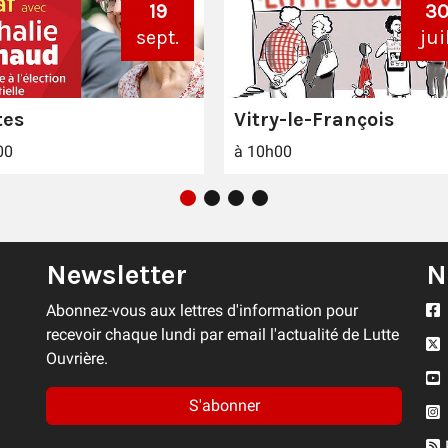
19
3
sept.
juil
tes
Vitry-le-François
00
à 10h00
Newsletter
N
Abonnez-vous aux lettres d'information pour
recevoir chaque lundi par email l'actualité de Lutte
Ouvrière.
S'abonner