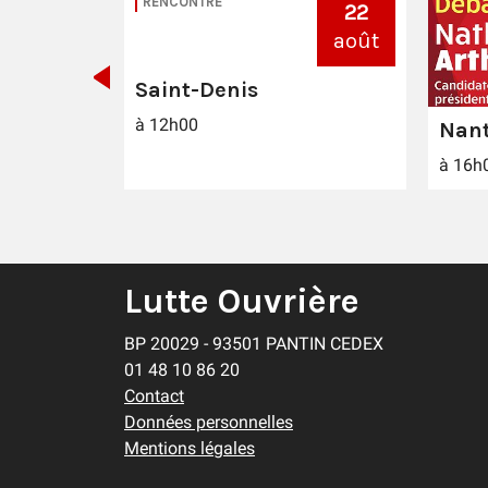
RENCONTRE
10
22
oct.
août
Saint-Denis
à 12h00
Nan
à 16h
Lutte Ouvrière
BP 20029 - 93501 PANTIN CEDEX
01 48 10 86 20
Contact
Données personnelles
Mentions légales