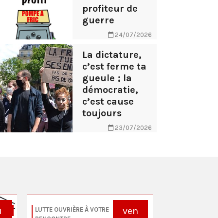
profiteur de
guerre
24/07/2026
La dictature,
c’est ferme ta
gueule ; la
démocratie,
c’est cause
toujours
23/07/2026
u
ven
LUTTE OUVRIÈRE À VOTRE
TRE
LUTTE OUVRIÈR
Rochefort