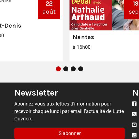
ONTRE
22
19
août
sep
t-Denis
00
Nantes
à 16h00
Newsletter
N
Abonnez-vous aux lettres d'information pour
recevoir chaque lundi par email l'actualité de Lutte
Ouvrière.
S'abonner