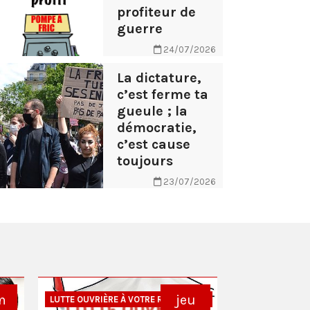
profiteur de
guerre
24/07/2026
La dictature,
c’est ferme ta
gueule ; la
démocratie,
c’est cause
toujours
23/07/2026
m
jeu
LUTTE OUVRIÈRE
LUTTE OUVRIÈRE À VOTRE RENCONTRE