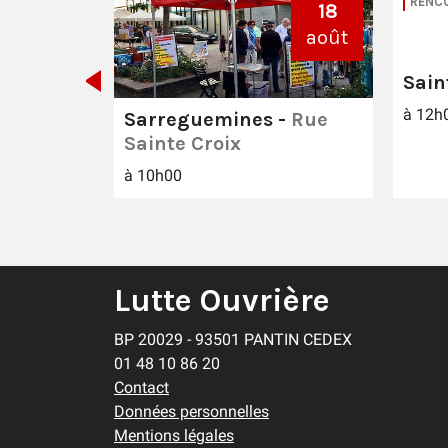
RENC
20
18
août
août
Sain
à 12h
Sarreguemines -
Rue
Sainte Croix
à 10h00
Lutte Ouvrière
BP 20029 - 93501 PANTIN CEDEX
01 48 10 86 20
Contact
Données personnelles
Mentions légales