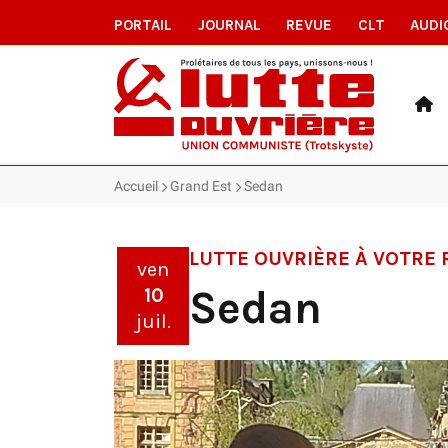
PORTAIL
JOURNAL
REVUE
CLT
AUDI
Accueil
Grand Est
Sedan
LUTTE OUVRIÈRE À VOTRE
ven
Sedan
10
juil.