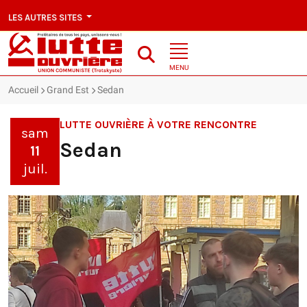
LES AUTRES SITES
MENU
Accueil
Grand Est
Sedan
LUTTE OUVRIÈRE À VOTRE RENCONTRE
sam
Sedan
11
juil.