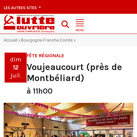
LES AUTRES SITES
MENU
Accueil
Bourgogne-Franche-Comté
Voujeaucourt (près de Montbéli
FÊTE RÉGIONALE
dim
Voujeaucourt (près de
12
juil.
Montbéliard)
à 11h00