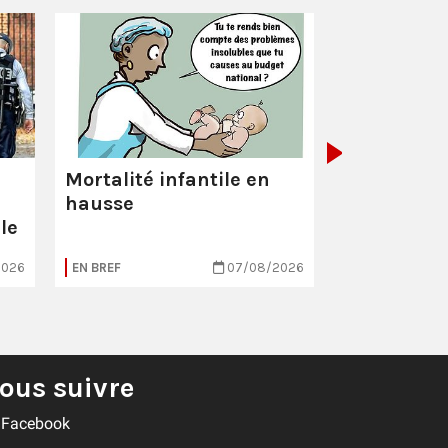
La Poste :
ç
pas comme
Mortalité infantile en
hausse
le
2026
EN BREF
07/08/2026
EN BREF
ous suivre
Facebook