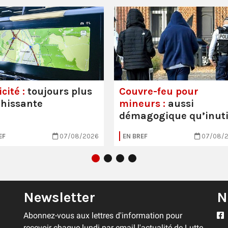
cité :
toujours plus
Couvre-feu pour
hissante
mineurs :
aussi
démagogique qu’inuti
EF
07/08/2026
EN BREF
07/08/
Newsletter
N
Abonnez-vous aux lettres d'information pour
recevoir chaque lundi par email l'actualité de Lutte