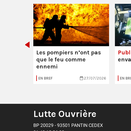
 Mathieu
res (95)
Les pompiers n’ont pas
Publi
que le feu comme
enva
ennemi
04/08/2026
EN BREF
27/07/2026
EN BR
Lutte Ouvrière
BP 20029 - 93501 PANTIN CEDEX