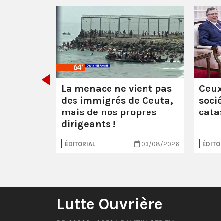
 :
les
uerre
La menace ne vient pas
Ceux
des immigrés de Ceuta,
soci
mais de nos propres
cata
dirigeants !
16/07/2026
ÉDITORIAL
03/08/2026
ÉDITO
Lutte Ouvrière