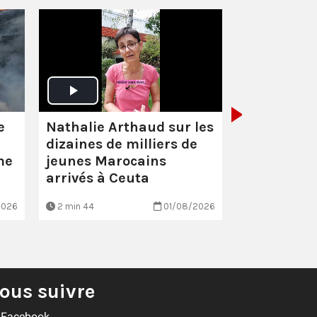
Santé :
éco
scandaleu
Nathalie Arthaud sur les
e
dizaines de milliers de
jeunes Marocains
me
arrivés à Ceuta
2026
2 min 44
01/08/2026
EN BREF
ous suivre
Facebook