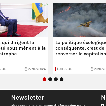
 qui dirigent la
La politique écologiqu
été nous mènent à la
conséquente, c’est de
strophe
renverser le capitalis
RIAL
27/07/2026
ÉDITORIAL
20/07/
Newsletter
N
Abonnez-vous aux lettres d'information pour