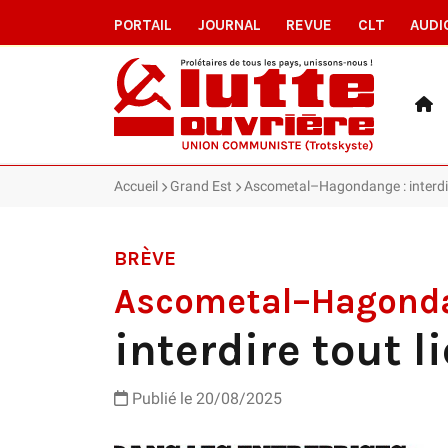
PORTAIL
JOURNAL
REVUE
CLT
AUDI
Accueil
Grand Est
Ascometal–Hagondange : interdir
BRÈVE
Ascometal–Hagond
interdire tout l
Publié le 20/08/2025