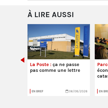
À LIRE AUSSI
e ou la
La Poste :
ça ne passe
Parc
pas comme une lettre
éco
cata
05/08/2026
EN BREF
06/08/2026
EN BR