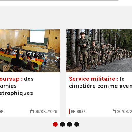
oursup :
des
Service militaire :
le
nomies
cimetière comme aven
strophiques
EF
06/08/2026
EN BREF
06/08/