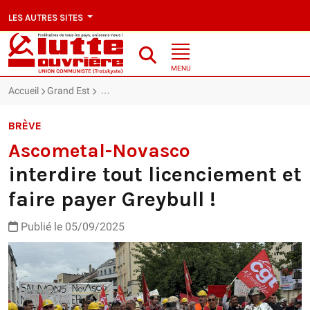
LES AUTRES SITES
MENU
Accueil
Grand Est
Ascometal-Novasco : interdire tout licenciement et
BRÈVE
Ascometal-Novasco
interdire tout licenciement et
faire payer Greybull !
Publié le 05/09/2025