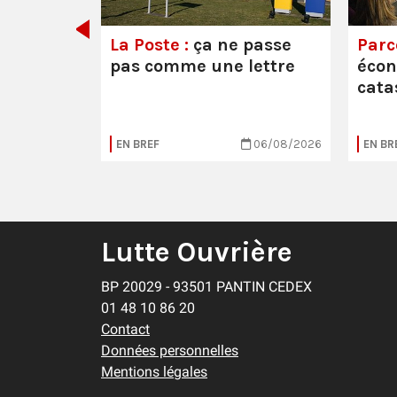
La Poste :
ça ne passe
Parc
pas comme une lettre
éco
cata
05/08/2026
EN BREF
06/08/2026
EN BR
Lutte Ouvrière
BP 20029 - 93501 PANTIN CEDEX
01 48 10 86 20
Contact
Données personnelles
Mentions légales