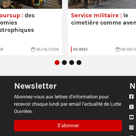
oursup :
des
Service militaire :
le
nomies
cimetière comme aven
strophiques
EF
06/08/2026
EN BREF
06/08/
Newsletter
N
Abonnez-vous aux lettres d'information pour
recevoir chaque lundi par email l'actualité de Lutte
Ouvrière.
S'abonner