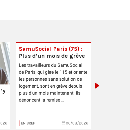
SamuSocial Paris (75) :
Plus d’un mois de grève
PIC Cestas 
Les travailleurs du SamuSocial
sauce patr
de Paris, qui gère le 115 et oriente
les personnes sans solution de
logement, sont en grève depuis
’y
plus d’un mois maintenant. Ils
dénoncent la remise …
2026
EN BREF
06/08/2026
EN BREF