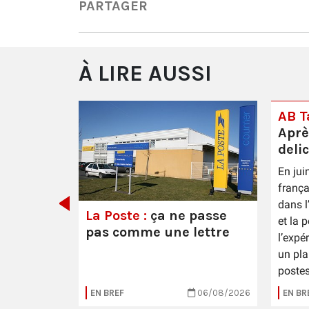
PARTAGER
À LIRE AUSSI
AB Ta
Aprè
deli
En jui
 Épernay
frança
dans l
La Poste :
ça ne passe
et la 
pas comme une lettre
l’expé
un pla
postes
16/07/2026
EN BREF
06/08/2026
EN BR