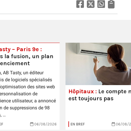
sty – Paris 9e :
s la fusion, un plan
cenciement
n, AB Tasty, un éditeur
is de logiciels spécialisés
’optimisation des sites web
Hôpitaux :
Le compte n
personnalisation de
est toujours pas
rience utilisateur, a annoncé
n de suppressions de 98
, …
EF
06/08/2026
EN BREF
06/08/