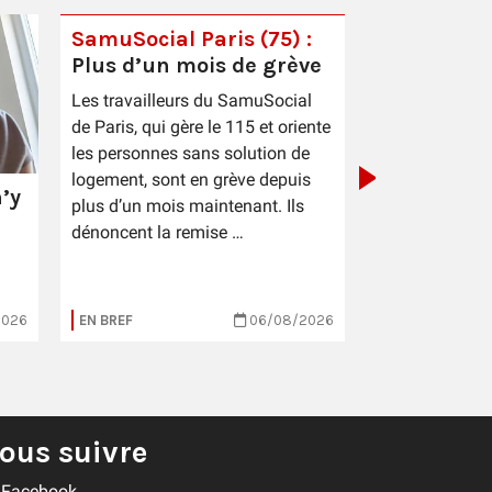
SamuSocial Paris (75) :
Plus d’un mois de grève
PIC Cestas 
Les travailleurs du SamuSocial
sauce patr
de Paris, qui gère le 115 et oriente
les personnes sans solution de
logement, sont en grève depuis
’y
plus d’un mois maintenant. Ils
dénoncent la remise …
2026
EN BREF
06/08/2026
EN BREF
ous suivre
Facebook