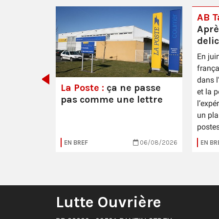
AB Ta
Aprè
deli
En jui
 Épernay
frança
dans l
La Poste :
ça ne passe
et la 
pas comme une lettre
l’expé
un pla
postes
16/07/2026
EN BREF
06/08/2026
EN BR
Lutte Ouvrière