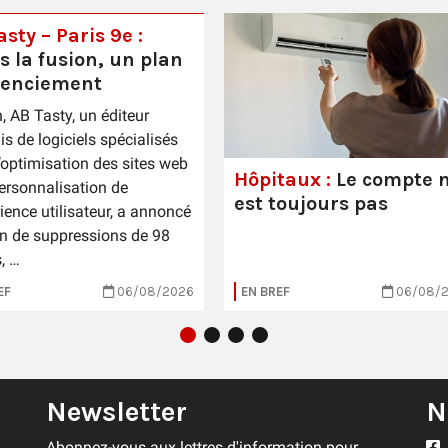
sty – Paris 9e :
s la fusion, un plan
cenciement
n, AB Tasty, un éditeur
is de logiciels spécialisés
’optimisation des sites web
Hôpitaux :
Le compte n
personnalisation de
est toujours pas
rience utilisateur, a annoncé
n de suppressions de 98
, …
EF
06/08/2026
EN BREF
06/08/
Newsletter
N
Abonnez-vous aux lettres d'information pour