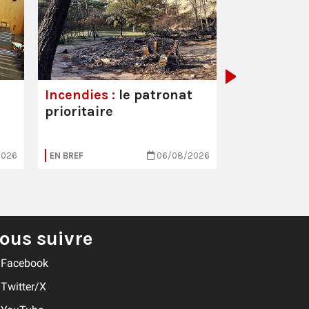
Hôpitaux :
est toujou
Incendies :
le patronat
prioritaire
2026
EN BREF
06/08/2026
EN BREF
ous suivre
Facebook
Twitter/X