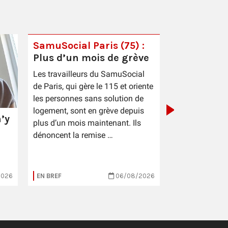
SamuSocial Paris (75) :
Plus d’un mois de grève
PIC Cestas 
Les travailleurs du SamuSocial
sauce patr
de Paris, qui gère le 115 et oriente
les personnes sans solution de
logement, sont en grève depuis
’y
plus d’un mois maintenant. Ils
dénoncent la remise …
2026
EN BREF
06/08/2026
EN BREF