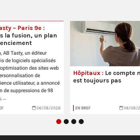
sty – Paris 9e :
s la fusion, un plan
cenciement
n, AB Tasty, un éditeur
is de logiciels spécialisés
’optimisation des sites web
Hôpitaux :
Le compte n
personnalisation de
est toujours pas
rience utilisateur, a annoncé
n de suppressions de 98
, …
EF
06/08/2026
EN BREF
06/08/