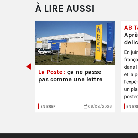
À LIRE AUSSI
AB Ta
Aprè
deli
En jui
 Épernay
frança
dans l
La Poste :
ça ne passe
et la 
pas comme une lettre
l’expé
un pla
postes
16/07/2026
EN BREF
06/08/2026
EN BR