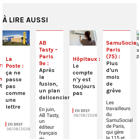
À LIRE AUSSI
AB
SamuSocial
Tasty –
Paris
Paris
(75) :
La
Hôpitaux :
9e :
Plus
rs
Poste :
Le
Après
d’un
ça ne
compte
la
mois
e :
passe
n’y est
fusion,
de
tion
pas
toujours
un plan
grève
comme
pas
delicenciement
une
Les
lettre
travailleurs
En juin,
EN BREF
du
AB Tasty,
06/08/2026
SamuSocial
un
EN BREF
de Paris,
éditeur
06/08/2026
qui gère
français
le 115 et
de