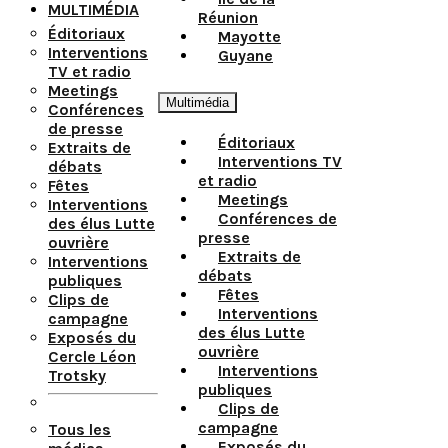
MULTIMÉDIA
Réunion
Éditoriaux
Mayotte
Interventions
Guyane
TV et radio
Meetings
Multimédia
Conférences
de presse
Éditoriaux
Extraits de
Interventions TV
débats
et radio
Fêtes
Meetings
Interventions
Conférences de
des élus Lutte
presse
ouvrière
Extraits de
Interventions
débats
publiques
Fêtes
Clips de
Interventions
campagne
des élus Lutte
Exposés du
ouvrière
Cercle Léon
Interventions
Trotsky
publiques
Clips de
campagne
Tous les
Exposés du