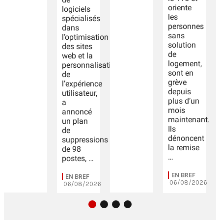
oriente
logiciels
les
spécialisés
personnes
dans
sans
l’optimisation
solution
des sites
de
web et la
logement,
personnalisation
sont en
de
grève
l’expérience
depuis
utilisateur,
plus d’un
a
mois
annoncé
maintenant.
un plan
Ils
de
dénoncent
suppressions
la remise
de 98
…
postes, …
EN BREF
EN BREF
06/08/2026
06/08/2026