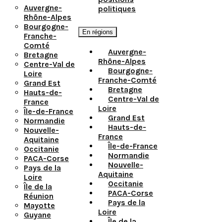
Auvergne-
politiques
Rhône-Alpes
Bourgogne-
En régions
Franche-
Comté
Auvergne-
Bretagne
Rhône-Alpes
Centre-Val de
Bourgogne-
Loire
Franche-Comté
Grand Est
Bretagne
Hauts-de-
Centre-Val de
France
Loire
Île-de-France
Grand Est
Normandie
Hauts-de-
Nouvelle-
France
Aquitaine
Île-de-France
Occitanie
Normandie
PACA-Corse
Nouvelle-
Pays de la
Aquitaine
Loire
Occitanie
Île de la
PACA-Corse
Réunion
Pays de la
Mayotte
Loire
Guyane
Île de la