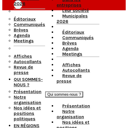
2026
entreprises
Leur société
Municipales
Éditoriaux
2026
Communiqués
Brèves
Éditoriaux
Agenda
Communiqués
Meetings
Brèves
Agenda
Meetings
Affiches
Autocollants
Affiches
Revue de
Autocollants
presse
Revue de
QUI SOMMES-
presse
NOUS ?
Présentation
Qui sommes-nous ?
Notre
organisation
Présentation
Nos idées et
Notre
positions
organisation
politiques
Nos idées et
EN RÉGIONS
positions