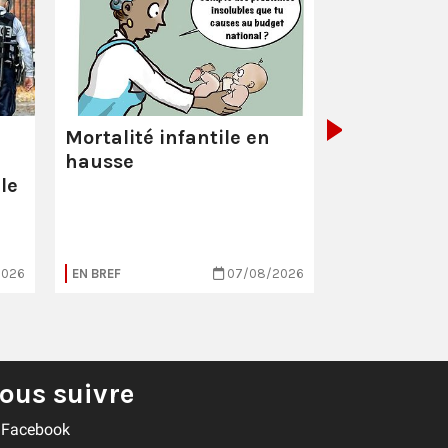
La Poste :
ç
pas comme
Mortalité infantile en
hausse
le
2026
EN BREF
07/08/2026
EN BREF
ous suivre
Facebook