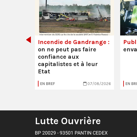
de tout
Incendie de Gandrange :
Publi
on ne peut pas faire
enva
confiance aux
capitalistes et à leur
Etat
05/08/2026
EN BREF
07/08/2026
EN BR
Lutte Ouvrière
BP 20029 - 93501 PANTIN CEDEX