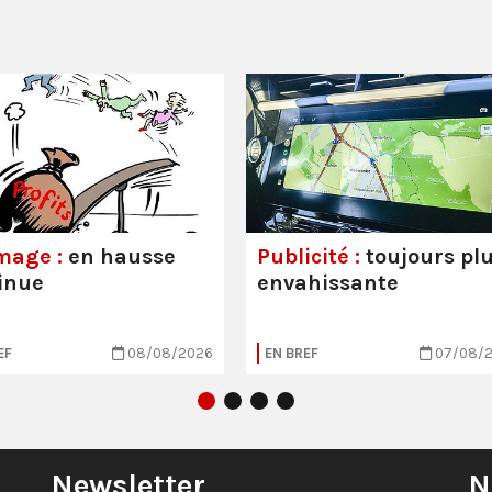
mage :
en hausse
Publicité :
toujours pl
inue
envahissante
EF
08/08/2026
EN BREF
07/08/
Newsletter
N