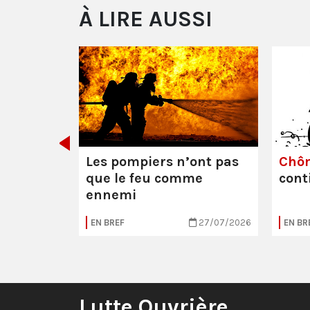
À LIRE AUSSI
e ou la
Les pompiers n’ont pas
Chô
que le feu comme
cont
ennemi
05/08/2026
EN BREF
27/07/2026
EN BR
Lutte Ouvrière