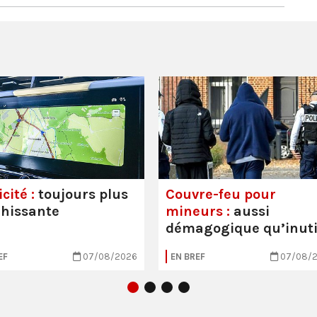
cité :
toujours plus
Couvre-feu pour
hissante
mineurs :
aussi
démagogique qu’inuti
EF
07/08/2026
EN BREF
07/08/