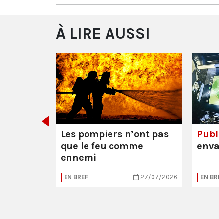
À LIRE AUSSI
 Mathieu
res (95)
Les pompiers n’ont pas
Publi
que le feu comme
enva
ennemi
04/08/2026
EN BREF
27/07/2026
EN BR