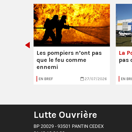
décider
Les pompiers n’ont pas
La Po
que le feu comme
pas 
ennemi
30/07/2026
EN BREF
27/07/2026
EN BR
Lutte Ouvrière
BP 20029 - 93501 PANTIN CEDEX