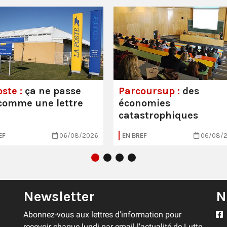
ste :
ça ne passe
Parcoursup :
des
comme une lettre
économies
catastrophiques
EF
06/08/2026
EN BREF
06/08/
Newsletter
N
Abonnez-vous aux lettres d'information pour
recevoir chaque lundi par email l'actualité de Lutte