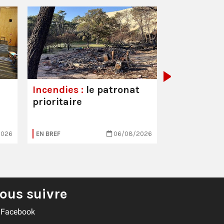
Hôpitaux :
est toujou
Incendies :
le patronat
prioritaire
2026
EN BREF
06/08/2026
EN BREF
ous suivre
Facebook