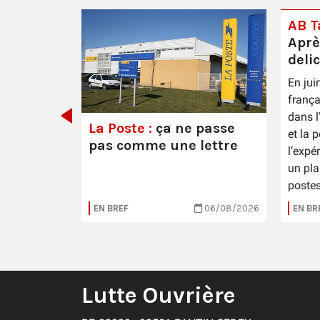
AB Ta
Aprè
deli
En jui
 Épernay
frança
dans l
La Poste :
ça ne passe
et la 
pas comme une lettre
l’expé
un pla
postes
16/07/2026
EN BREF
06/08/2026
EN BR
Lutte Ouvrière