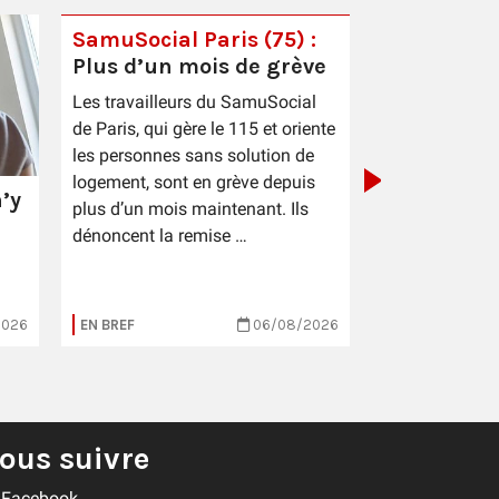
SamuSocial Paris (75) :
Plus d’un mois de grève
PIC Cestas 
Les travailleurs du SamuSocial
sauce patr
de Paris, qui gère le 115 et oriente
les personnes sans solution de
logement, sont en grève depuis
’y
plus d’un mois maintenant. Ils
dénoncent la remise …
2026
EN BREF
06/08/2026
EN BREF
ous suivre
Facebook