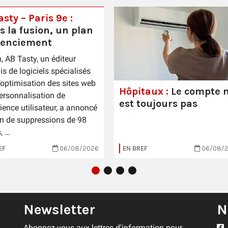
sty – Paris 9e :
s la fusion, un plan
cenciement
n, AB Tasty, un éditeur
is de logiciels spécialisés
’optimisation des sites web
Hôpitaux :
Le compte n
personnalisation de
est toujours pas
rience utilisateur, a annoncé
n de suppressions de 98
, …
EF
06/08/2026
EN BREF
06/08/
Newsletter
N
Abonnez-vous aux lettres d'information pour