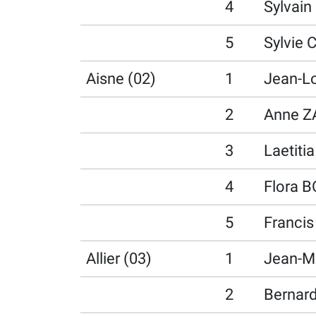
4
Sylvai
5
Sylvie
Aisne (02)
1
Jean-L
2
Anne 
3
Laetiti
4
Flora 
5
Franci
Allier (03)
1
Jean-M
2
Bernar