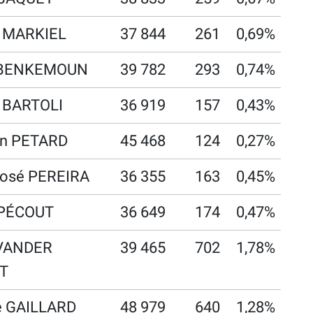
 MARKIEL
37 844
261
0,69%
 BENKEMOUN
39 782
293
0,74%
e BARTOLI
36 919
157
0,43%
ian PETARD
45 468
124
0,27%
José PEREIRA
36 355
163
0,45%
e PÉCOUT
36 649
174
0,47%
 VANDER
39 465
702
1,78%
T
e GAILLARD
48 979
640
1,28%