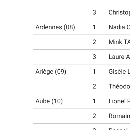
3
Christ
Ardennes (08)
1
Nadia 
2
Mink 
3
Laure 
Ariège (09)
1
Gisèle
2
Théodo
Aube (10)
1
Lionel
2
Romain