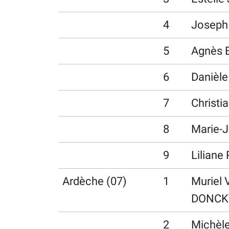
4
Joseph
5
Agnès
6
Danièl
7
Christ
8
Marie-
9
Lilian
Ardèche (07)
1
Muriel
DONCK
2
Michèl