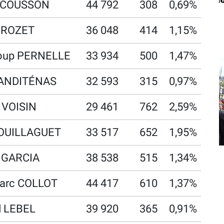
n COUSSON
44 792
308
0,69%
 CROZET
36 048
414
1,15%
oup PERNELLE
33 934
500
1,47%
ZANDITÉNAS
32 593
315
0,97%
a VOISIN
29 461
762
2,59%
BOUILLAGUET
33 517
652
1,95%
s GARCIA
38 538
515
1,34%
arc COLLOT
44 417
610
1,37%
d LEBEL
39 920
365
0,91%