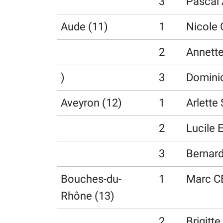
3
Pascal
Aude (11)
1
Nicole
2
Annett
)
3
Domini
Aveyron (12)
1
Arlette
2
Lucile 
3
Bernar
Bouches-du-
1
Marc 
Rhône (13)
2
Brigitt