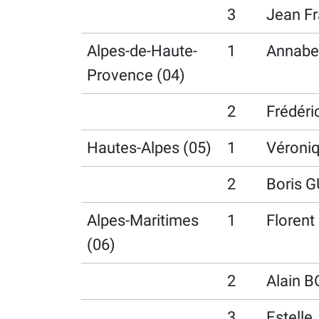
3
Jean F
Alpes-de-Haute-
1
Annabe
Provence (04)
2
Frédér
Hautes-Alpes (05)
1
Véroni
2
Boris 
Alpes-Maritimes
1
Floren
(06)
2
Alain 
3
Estell