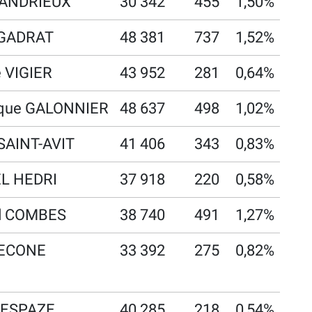
 ANDRIEUX
30 342
455
1,50%
 GADRAT
48 381
737
1,52%
e VIGIER
43 952
281
0,64%
que GALONNIER
48 637
498
1,02%
 SAINT-AVIT
41 406
343
0,83%
EL HEDRI
37 918
220
0,58%
d COMBES
38 740
491
1,27%
CECONE
33 392
275
0,82%
e ESPAZE
40 285
218
0,54%