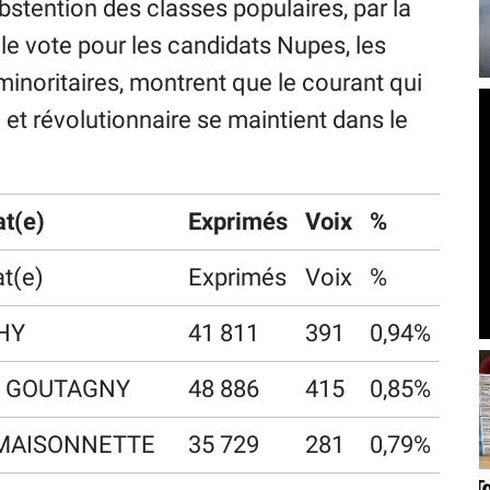
bstention des classes populaires, par la
 le vote pour les candidats Nupes, les
 minoritaires, montrent que le courant qui
t révolutionnaire se maintient dans le
t(e)
Exprimés
Voix
%
t(e)
Exprimés
Voix
%
AHY
41 811
391
0,94%
t GOUTAGNY
48 886
415
0,85%
 MAISONNETTE
35 729
281
0,79%