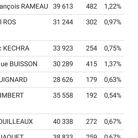
rançois RAMEAU
39 613
482
1,22%
l ROS
31 244
302
0,97%
ic KECHRA
33 923
254
0,75%
que BUISSON
30 289
415
1,37%
GUIGNARD
28 626
179
0,63%
t IMBERT
35 558
192
0,54%
BOUILLEAUX
40 338
272
0,67%
e JAQUET
38 833
259
0,67%