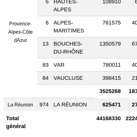
5
HAUTES-
108910
ALPES
6
ALPES-
761575
4
Provence-
MARITIMES
Alpes-Côte
dAzur
13
BOUCHES-
1350579
6
DU-RHÔNE
83
VAR
780011
4
84
VAUCLUSE
398415
2
3525268
18
974
LA RÉUNION
625471
2
La Réunion
Total
44168330
222
général