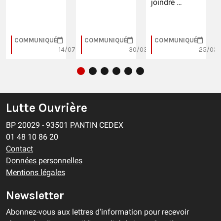
joindre …
COMMUNIQUÉ
COMMUNIQUÉ
COMMUNIQUÉ
01/2026
14/07/2026
30/03/2026
25/03/
Lutte Ouvrière
BP 20029 - 93501 PANTIN CEDEX
01 48 10 86 20
Contact
Données personnelles
Mentions légales
Newsletter
Abonnez-vous aux lettres d'information pour recevoir