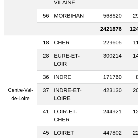
VILAINE
56
MORBIHAN
568620
2
2421876
12
18
CHER
229605
1
28
EURE-ET-
300214
1
LOIR
36
INDRE
171760
37
INDRE-ET-
423130
2
Centre-Val-
LOIRE
de-Loire
41
LOIR-ET-
244921
1
CHER
45
LOIRET
447802
2