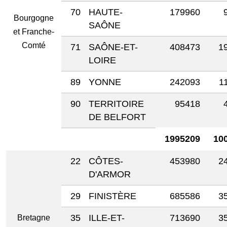
70
HAUTE-
179960
Bourgogne
SAÔNE
et Franche-
Comté
71
SAÔNE-ET-
408473
1
LOIRE
89
YONNE
242093
1
90
TERRITOIRE
95418
DE BELFORT
1995209
10
22
CÔTES-
453980
2
D'ARMOR
29
FINISTÈRE
685586
3
35
ILLE-ET-
713690
3
Bretagne