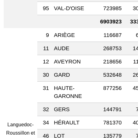
95
VAL-D'OISE
723985
3
6903923
33
9
ARIÈGE
116687
11
AUDE
268753
1
12
AVEYRON
218656
1
30
GARD
532648
2
31
HAUTE-
877256
4
GARONNE
32
GERS
144791
34
HÉRAULT
781370
4
Languedoc-
Roussillon et
46
LOT
135779