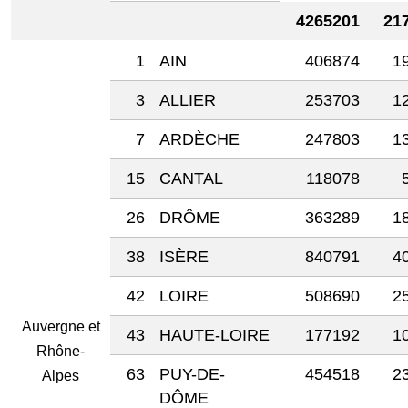
4265201
21
1
AIN
406874
1
3
ALLIER
253703
1
7
ARDÈCHE
247803
1
15
CANTAL
118078
26
DRÔME
363289
1
38
ISÈRE
840791
4
42
LOIRE
508690
2
Auvergne et
43
HAUTE-LOIRE
177192
1
Rhône-
63
PUY-DE-
454518
2
Alpes
DÔME