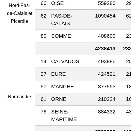
60
OISE
559280
2
Nord-Pas-
de-Calais et
62
PAS-DE-
1090454
6
Picardie
CALAIS
80
SOMME
408600
2
4238413
23
14
CALVADOS
493986
2
27
EURE
424521
2
50
MANCHE
377593
1
Normandie
61
ORNE
210224
1
76
SEINE-
884332
4
MARITIME