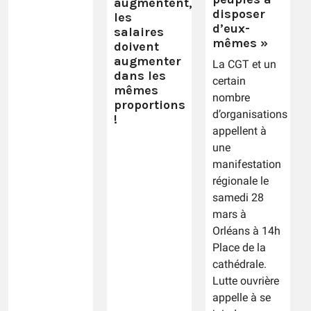
augmentent,
disposer
les
d’eux-
salaires
mêmes »
doivent
augmenter
La CGT et un
dans les
certain
mêmes
nombre
proportions
d’organisations
!
appellent à
une
manifestation
régionale le
samedi 28
mars à
Orléans à 14h
Place de la
cathédrale.
Lutte ouvrière
appelle à se