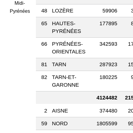
Midi-
48
LOZÈRE
59906
Pyrénées
65
HAUTES-
177895
PYRÉNÉES
66
PYRÉNÉES-
342593
1
ORIENTALES
81
TARN
287923
1
82
TARN-ET-
180225
GARONNE
4124482
21
2
AISNE
374480
2
59
NORD
1805599
9