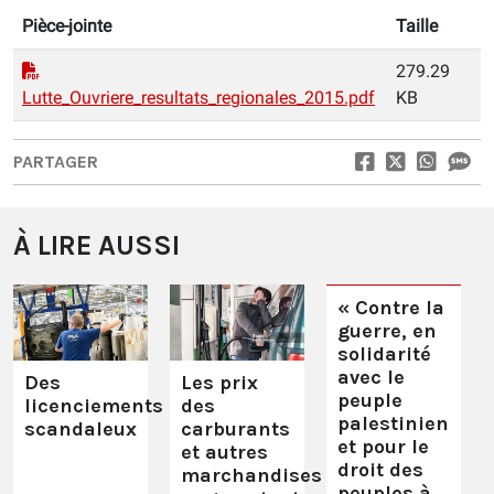
Pièce-jointe
Taille
279.29
Lutte_Ouvriere_resultats_regionales_2015.pdf
KB
PARTAGER
À LIRE AUSSI
« Contre la
guerre, en
solidarité
avec le
Des
Les prix
peuple
licenciements
des
palestinien
scandaleux
carburants
et pour le
et autres
droit des
marchandises
peuples à