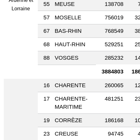
Ardenne et
55
MEUSE
138708
Lorraine
57
MOSELLE
756019
3
67
BAS-RHIN
768549
3
68
HAUT-RHIN
529251
2
88
VOSGES
285232
1
3884803
18
16
CHARENTE
260065
1
17
CHARENTE-
481251
2
MARITIME
19
CORRÈZE
186168
1
23
CREUSE
94745