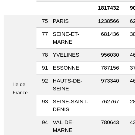
1817432
9
75
PARIS
1238566
6
77
SEINE-ET-
681436
3
MARNE
78
YVELINES
956030
4
91
ESSONNE
787156
3
92
HAUTS-DE-
973340
4
Île-de-
SEINE
France
93
SEINE-SAINT-
762767
2
DENIS
94
VAL-DE-
780643
4
MARNE