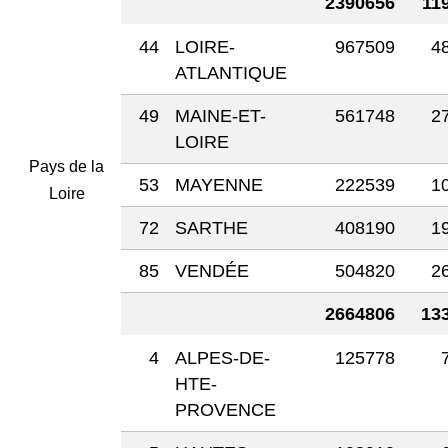
2390656
11
44
LOIRE-
967509
4
ATLANTIQUE
49
MAINE-ET-
561748
2
LOIRE
Pays de la
53
MAYENNE
222539
1
Loire
72
SARTHE
408190
1
85
VENDÉE
504820
2
2664806
13
4
ALPES-DE-
125778
HTE-
PROVENCE