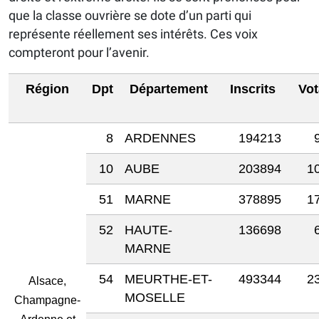
que la classe ouvrière se dote d’un parti qui
représente réellement ses intérêts. Ces voix
compteront pour l’avenir.
Région
Dpt
Département
Inscrits
Vot
8
ARDENNES
194213
10
AUBE
203894
1
51
MARNE
378895
1
52
HAUTE-
136698
MARNE
54
MEURTHE-ET-
493344
2
Alsace,
MOSELLE
Champagne-