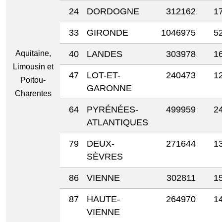
24
DORDOGNE
312162
1
33
GIRONDE
1046975
5
Aquitaine,
40
LANDES
303978
1
Limousin et
47
LOT-ET-
240473
1
Poitou-
GARONNE
Charentes
64
PYRÉNÉES-
499959
2
ATLANTIQUES
79
DEUX-
271644
1
SÈVRES
86
VIENNE
302811
1
87
HAUTE-
264970
1
VIENNE