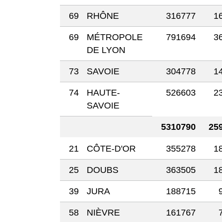
69
RHÔNE
316777
1
69
MÉTROPOLE
791694
3
DE LYON
73
SAVOIE
304778
1
74
HAUTE-
526603
2
SAVOIE
5310790
25
21
CÔTE-D'OR
355278
1
25
DOUBS
363505
1
39
JURA
188715
58
NIÈVRE
161767