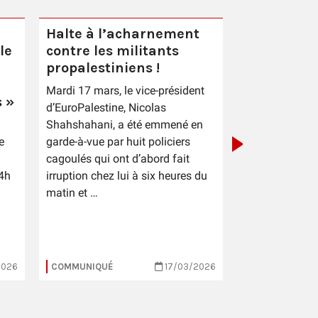
Halte à l’acharnement
le
contre les militants
Après le p
propalestiniens !
des électi
Mardi 17 mars, le vice-président
municipal
 »
d’EuroPalestine, Nicolas
Shahshahani, a été emmené en
e
garde-à-vue par huit policiers
cagoulés qui ont d’abord fait
4h
irruption chez lui à six heures du
matin et …
2026
COMMUNIQUÉ
17/03/2026
COMMUNIQUÉ