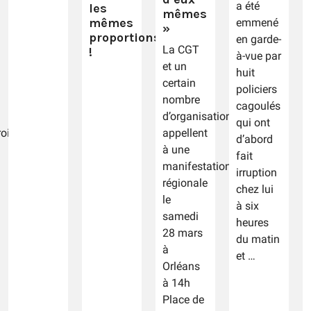
a été
les
mêmes
mêmes
emmené
»
proportions
en garde-
La CGT
!
à-vue par
et un
huit
certain
policiers
nombre
cagoulés
d’organisations
qui ont
rois
appellent
d’abord
à une
fait
manifestation
irruption
régionale
chez lui
le
à six
samedi
heures
28 mars
du matin
à
et …
Orléans
à 14h
Place de