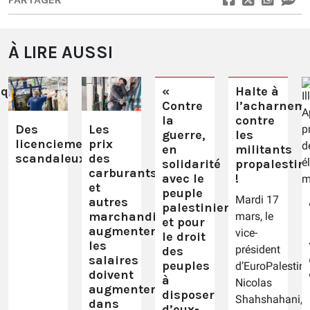
À LIRE AUSSI
qué
«
Halte à
Contre
l’acharnem
la
contre
Des
Les
guerre,
les
licenciements
prix
en
militants
scandaleux
des
solidarité
propalestin
carburants
avec le
!
et
peuple
Mardi 17
autres
palestinien
marchandises
mars, le
et pour
augmentent,
vice-
le droit
les
président
des
salaires
peuples
d’EuroPalestine
doivent
à
Nicolas
augmenter
disposer
Shahshahani,
dans
d’eux-