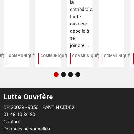
la
cathédrale.
Lutte
ouvrière
appelle à
se
joindre …
UÉ
COMMUNIQUÉ
COMMUNIQUÉ
COMMUNIQUÉ
COMMUNIQUÉ
16/01/2026
14/07/2026
30/03/2026
25/03/2026
1
Lutte Ouvrière
BP 20029 - 93501 PANTIN CEDEX
01 48 10 86 20
Contact
Données personnelles