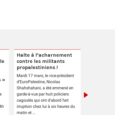
Halte à l’acharnement
le
contre les militants
Après le p
propalestiniens !
des électi
Mardi 17 mars, le vice-président
municipal
 »
d’EuroPalestine, Nicolas
Shahshahani, a été emmené en
e
garde-à-vue par huit policiers
cagoulés qui ont d’abord fait
4h
irruption chez lui à six heures du
matin et …