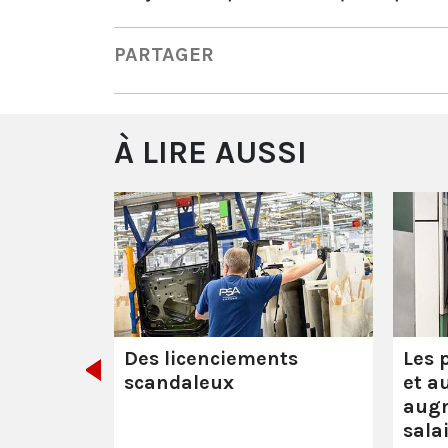
PARTAGER
À LIRE AUSSI
Lille
'extrême
Centre
ille
s le clair
ager. Trois
Des licenciements
Les 
és …
scandaleux
et a
augm
sala