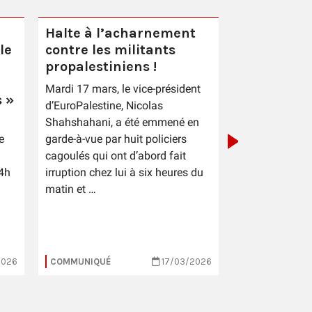
Halte à l’acharnement
le
contre les militants
Après le p
propalestiniens !
des électi
Mardi 17 mars, le vice-président
municipal
 »
d’EuroPalestine, Nicolas
Shahshahani, a été emmené en
e
garde-à-vue par huit policiers
cagoulés qui ont d’abord fait
4h
irruption chez lui à six heures du
matin et …
2026
COMMUNIQUÉ
17/03/2026
COMMUNIQUÉ