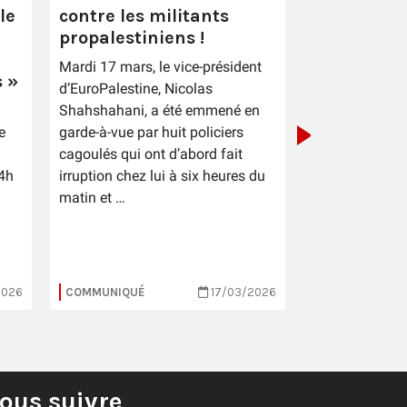
le
contre les militants
Après le p
propalestiniens !
des électi
Mardi 17 mars, le vice-président
municipal
 »
d’EuroPalestine, Nicolas
Shahshahani, a été emmené en
e
garde-à-vue par huit policiers
cagoulés qui ont d’abord fait
4h
irruption chez lui à six heures du
matin et …
2026
COMMUNIQUÉ
17/03/2026
COMMUNIQUÉ
ous suivre