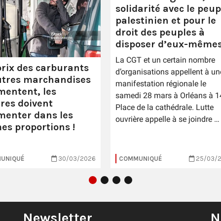
solidarité avec le peup
palestinien et pour le
droit des peuples à
disposer d’eux-mêmes
La CGT et un certain nombre
prix des carburants
d’organisations appellent à un
utres marchandises
manifestation régionale le
entent, les
samedi 28 mars à Orléans à 1
ires doivent
Place de la cathédrale. Lutte
enter dans les
ouvrière appelle à se joindre …
s proportions !
UNIQUÉ
30/03/2026
COMMUNIQUÉ
25/03/
Newsletter
N