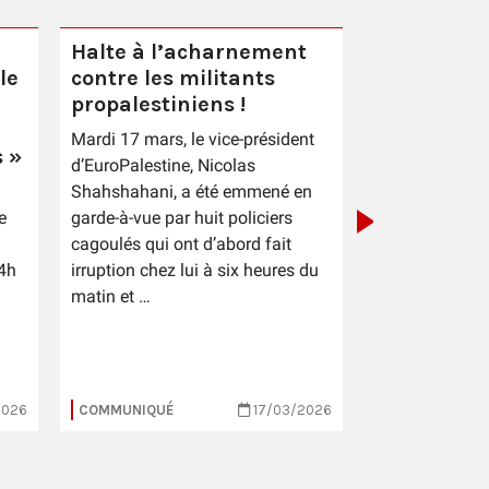
Halte à l’acharnement
le
contre les militants
Après le p
propalestiniens !
des électi
Mardi 17 mars, le vice-président
municipal
 »
d’EuroPalestine, Nicolas
Shahshahani, a été emmené en
e
garde-à-vue par huit policiers
cagoulés qui ont d’abord fait
4h
irruption chez lui à six heures du
matin et …
2026
COMMUNIQUÉ
17/03/2026
COMMUNIQUÉ