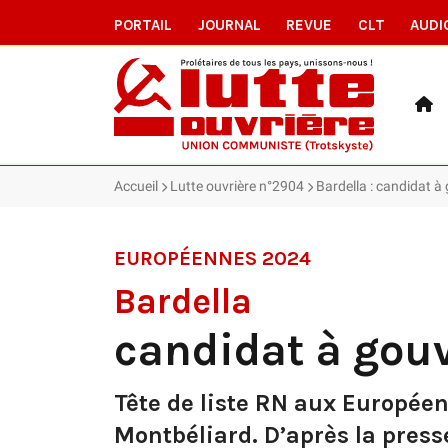
PORTAIL
JOURNAL
REVUE
CLT
AUDI
Accueil
Lutte ouvrière n°2904
Bardella : candidat à 
EUROPÉENNES 2024
Bardella
candidat à gouv
Tête de liste RN aux Europée
Montbéliard. D’après la press