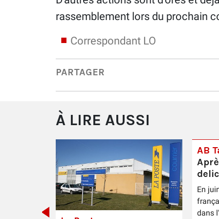
rassemblement lors du prochain co
Correspondant LO
PARTAGER
À LIRE AUSSI
AB Ta
Aprè
deli
En jui
 Épernay
frança
dans l