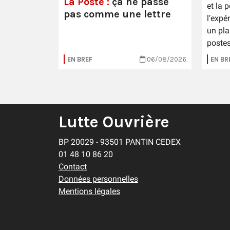
La Poste :
ça ne passe
et la 
pas comme une lettre
l’expé
un pla
postes
16/07/2026
EN BREF
06/08/2026
EN BR
Lutte Ouvrière
BP 20029 - 93501 PANTIN CEDEX
01 48 10 86 20
Contact
Données personnelles
Mentions légales