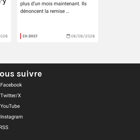
’y
plus d’un mois maintenant. Ils
dénoncent la remise …
2026
EN BREF
06/08/2026
EN BREF
ous suivre
Facebook
Twitter/X
YouTube
Instagram
RSS