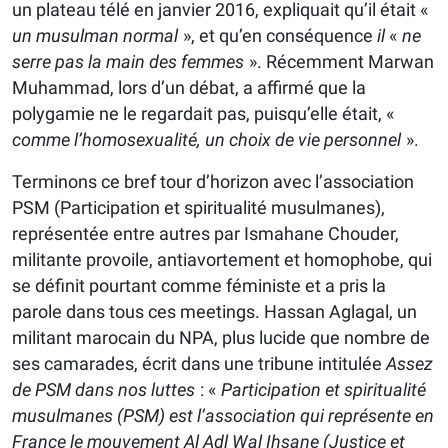
un plateau télé en janvier 2016, expliquait qu’il était «
un musulman normal
», et qu’en conséquence
il
«
ne
serre pas la main des femmes
». Récemment Marwan
Muhammad, lors d’un débat, a affirmé que la
polygamie ne le regardait pas, puisqu’elle était, «
comme l’homosexualité,
un choix de vie personnel
».
Terminons ce bref tour d’horizon avec l’association
PSM (Participation et spiritualité musulmanes),
représentée entre autres par Ismahane Chouder,
militante provoile, antiavortement et homophobe, qui
se définit pourtant comme féministe et a pris la
parole dans tous ces meetings. Hassan Aglagal, un
militant marocain du NPA, plus lucide que nombre de
ses camarades, écrit dans une tribune intitulée
Assez
de PSM dans nos luttes
: «
Participation et spiritualité
musulmanes (PSM) est l’association qui représente en
France le mouvement Al Adl Wal Ihsane (Justice et