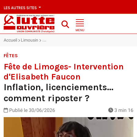
LES AUTRES SITES
MENU
Accueil
Limousin
Fête de Limoges- Intervention d'Elisabeth Faucon : 
FÊTES
Fête de Limoges- Intervention
d'Elisabeth Faucon
Inflation, licenciements...
comment riposter ?
Publié le
30/06/2026
3 min 16