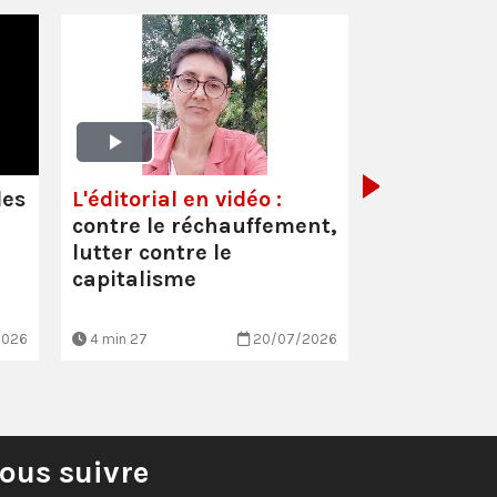
Oullins-Pi
(69) :
Inter
Cécile Faur
les
L'éditorial en vidéo :
suppressio
contre le réchauffement,
et les mau
lutter contre le
conditio…
capitalisme
2026
4 min 27
20/07/2026
3 min 7
ous suivre