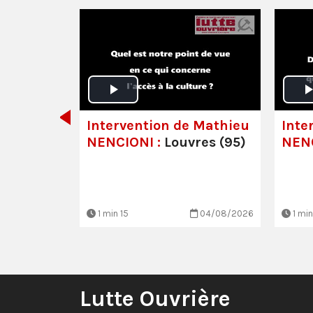
 -
lisabeth
s luttes
!
Intervention de Mathieu
Inte
NENCIONI :
Louvres (95)
NENC
30/06/2026
1 min 15
04/08/2026
1 min
Lutte Ouvrière