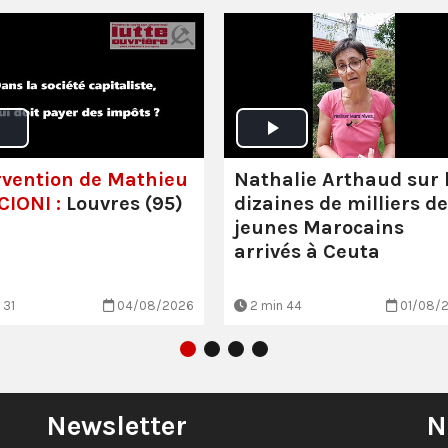
rvention de Mathieu
Nathalie Arthaud sur 
IONI :
Louvres (95)
dizaines de milliers de
jeunes Marocains
arrivés à Ceuta
 31
04/08/2026
2 min 44
01/08/
Newsletter
N