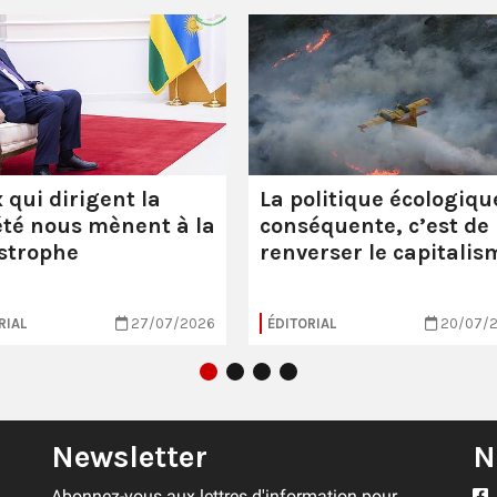
 qui dirigent la
La politique écologiqu
été nous mènent à la
conséquente, c’est de
strophe
renverser le capitalis
RIAL
27/07/2026
ÉDITORIAL
20/07/
Newsletter
N
Abonnez-vous aux lettres d'information pour