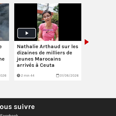
Santé :
éco
scandaleu
Nathalie Arthaud sur les
e
dizaines de milliers de
jeunes Marocains
me
arrivés à Ceuta
2026
2 min 44
01/08/2026
EN BREF
ous suivre
Facebook