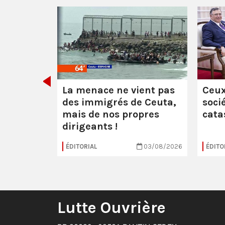
 :
les
uerre
La menace ne vient pas
Ceux
des immigrés de Ceuta,
soci
mais de nos propres
cata
dirigeants !
16/07/2026
ÉDITORIAL
03/08/2026
ÉDITO
Lutte Ouvrière