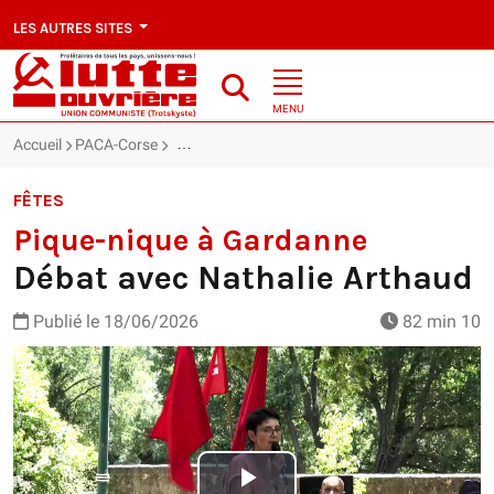
LES AUTRES SITES
MENU
Accueil
PACA-Corse
Pique-nique à Gardanne : Débat avec Nathalie 
FÊTES
Pique-nique à Gardanne
Débat avec Nathalie Arthaud
Publié le
18/06/2026
82 min 10