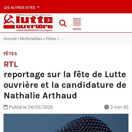
LES AUTRES SITES
MENU
Accueil
Multimédias
Fêtes
RTL : reportage sur la fête de Lutte ouv
FÊTES
RTL
reportage sur la fête de Lutte
ouvrière et la candidature de
Nathalie Arthaud
Publié le
24/05/2026
3 min 45