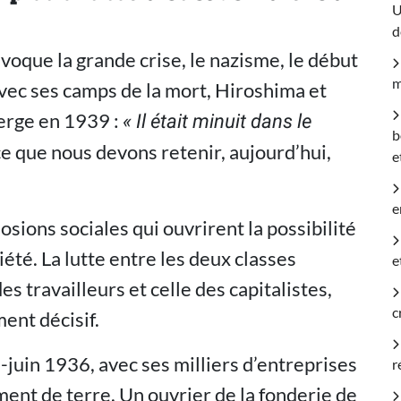
U
d
évoque la grande crise, le nazisme, le début
m
ec ses camps de la mort, Hiroshima et
erge en 1939 :
« Il était minuit dans le
b
 ce que nous devons retenir, aujourd’hui,
e
e
osions sociales qui ouvrirent la possibilité
iété. La lutte entre les deux classes
e
es travailleurs et celle des capitalistes,
c
ent décisif.
-juin 1936, avec ses milliers d’entreprises
r
ent de terre. Un ouvrier de la fonderie de