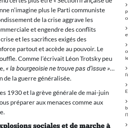
end certes plus être « Section française de
onne n’imagine plus le Parti communiste
p
c
ondissement de la crise aggrave les
commerciale et engendre des conflits
e
crise et les sacrifices exigés des
enforce partout et accède au pouvoir. Le
c
ouffle. Comme l’écrivait Léon Trotsky peu
l
e,
…
« la bourgeoisie ne trouve pas d’issue »
l
in de la guerre généralisée.
E
es 1930 et la grève générale de mai-juin
 nous préparer aux menaces comme aux
b
e.
l
xplosions sociales et de marche à