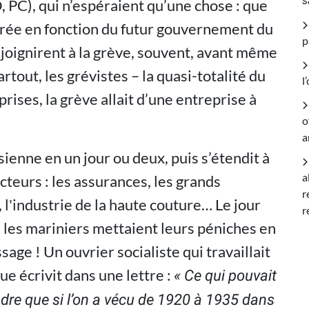
s
 PC), qui n’espéraient qu’une chose : que
trée en fonction du futur gouvernement du
p
e joignirent à la grève, souvent, avant même
rtout, les grévistes – la quasi-totalité du
l
rises, la grève allait d’une entreprise à
o
a
sienne en un jour ou deux, puis s’étendit à
a
cteurs : les assurances, les grands
r
 l'industrie de la haute couture… Le jour
r
, les mariniers mettaient leurs péniches en
sage ! Un ouvrier socialiste qui travaillait
ue écrivit dans une lettre :
« Ce qui pouvait
dre que si l’on a vécu de 1920 à 1935 dans