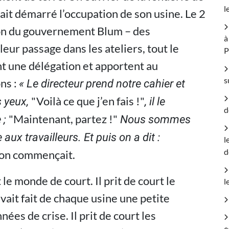
l
vait démarré l’occupation de son usine. Le 2
ion du gouvernement Blum – des
à
leur passage dans les ateliers, tout le
nt une délégation et apportent au
s
ns :
« Le directeur prend notre cahier et
"Voilà ce que j’en fais !"
s yeux,
, il le
d
"Maintenant, partez !"
 ;
Nous sommes
ux travailleurs. Et puis on a dit :
l
d
ion commençait.
e monde de court. Il prit de court le
l
vait fait de chaque usine une petite
nées de crise. Il prit de court les