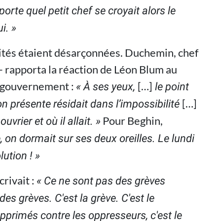
porte quel petit chef se croyait alors le
ui. »
orités étaient désarçonnées. Duchemin, chef
– rapporta la réaction de Léon Blum au
n gouvernement :
[…]
« À ses yeux,
le point
[…]
on présente résidait dans l’impossibilité
Pour Beghin,
vrier et où il allait. »
 on dormait sur ses deux oreilles. Le lundi
lution ! »
rivait :
« Ce ne sont pas des grèves
s grèves. C'est la grève. C'est le
primés contre les oppresseurs, c'est le