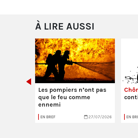
À LIRE AUSSI
e ou la
Les pompiers n’ont pas
Chô
que le feu comme
cont
ennemi
05/08/2026
EN BREF
27/07/2026
EN BR