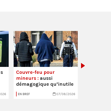
Mortalité i
hausse
us
Couvre-feu pour
mineurs :
aussi
démagogique qu’inutile
2026
EN BREF
07/08/2026
EN BREF