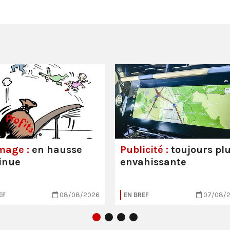
mage :
en hausse
Publicité :
toujours pl
inue
envahissante
EF
08/08/2026
EN BREF
07/08/